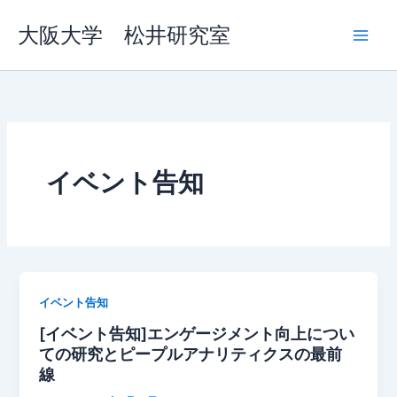
内
大阪大学 松井研究室
容
を
ス
キ
ッ
プ
イベント告知
イベント告知
[イベント告知]エンゲージメント向上につい
ての研究とピープルアナリティクスの最前
線