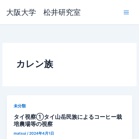
内
大阪大学 松井研究室
容
を
ス
キ
ッ
プ
カレン族
未分類
タイ視察①タイ山岳民族によるコーヒー栽
培農場等の視察
matsui
/
2024年4月1日